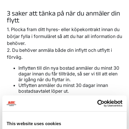
3 saker att tänka på när du anmäler din
flytt
1. Plocka fram ditt hyres- eller köpekontrakt innan du
börjar fylla i formuläret så att du har all information du
behöver.
2. Du behöver anmäla både din inflytt och utflytt i
förväg.
Inflytten till din nya bostad anmäler du minst 30
dagar innan du får tillträde, så ser vi till att elen
är igång när du flyttar in.
Utflytten anmäler du minst 30 dagar innan
bostadsavtalet löper ut.
3. Flyttar du till villa i Mjölby kommun? Då kan vi fixa
avtal för fjärrvärme om det finns på din nya adress. Vi
kan också hjälpa dig att se om ditt nya hus är anslutet
till fiber och hur du går vidare för att välja
This website uses cookies