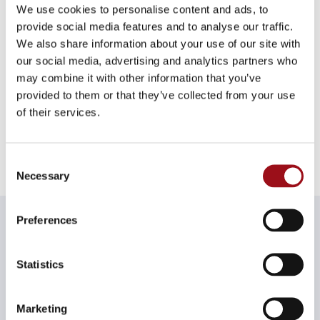
bredbandstjänster som passar dig.
We use cookies to personalise content and ads, to
Därför behöver du anmäla flytt i tid
provide social media features and to analyse our traffic.
Enligt
allmänna avtalsvillkor för anslutning och
We also share information about your use of our site with
överföring av el (NÄT2012K rev2 och NÄT2012N rev)
our social media, advertising and analytics partners who
slutar nätavtalet att gälla senast 30 dagar efter att vi
may combine it with other information that you’ve
tagit emot och hanterat din uppsägning. Gör du ingen
provided to them or that they’ve collected from your use
flyttanmälan (avslut av avtal) fortsätter ditt
of their services.
abonnemang att gälla och du riskerar att få betala för
el eller fjärrvärme som du inte har använt.
Consent
Necessary
Selection
Preferences
Vi hjälper dig
Statistics
Marketing