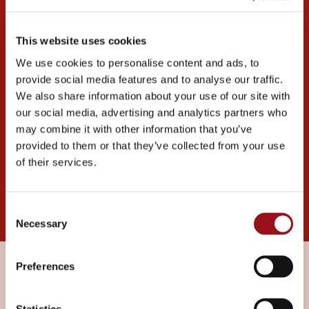
Surfa snabbt och
framtidssäkert med fiber
This website uses cookies
MSE är en del av Tekniska verken-koncernen. För
We use cookies to personalise content and ads, to
provide social media features and to analyse our traffic.
att beställa fiber och hantera dina tjänster går du
We also share information about your use of our site with
vidare till Tekniska verkens webbplats. Där hittar
our social media, advertising and analytics partners who
du information om det öppna fibernätet,
may combine it with other information that you’ve
provided to them or that they’ve collected from your use
leverantörer och support.
of their services.
Gå till tekniskaverken.se
Consent
Necessary
Selection
Preferences
Statistics