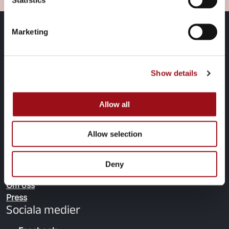
Marketing
Hitta snabbt
Anmäl flytt
Driftinformation
Show details
Priser och avtal
Kundservice
Allow all
Kundservice
Gör felanmälan
Allow selection
Konsumenträtt
MSE
Deny
Jobba hos oss
Om oss
Press
Sociala medier