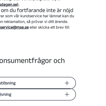
sdagen.se)
.
 om du fortfarande inte är nöjd
var som vår kundservice har lämnat kan du
n reklamation, så prövar vi ditt ärende.
service@mse.se
eller skicka ett brev till:
konsumentfrågor och
stlösning
ntvägledning
ivning
ns intressen och ger kostnadsfri
och klimatrådgivning
in kommuns webbplats:
Linköpings