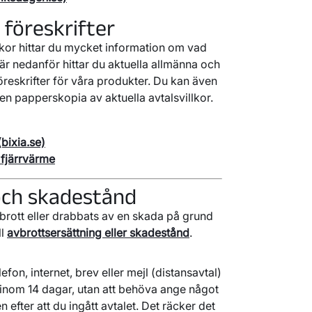
 föreskrifter
villkor hittar du mycket information om vad
Här nedanför hittar du aktuella allmänna och
föreskrifter för våra produkter. Du kan även
en papperskopia av aktuella avtalsvillkor.
(bixia.se)
h fjärrvärme
och skadestånd
vbrott eller drabbats av en skada på grund
ll
avbrottsersättning eller skadestånd
.
lefon, internet, brev eller mejl (distansavtal)
ig inom 14 dagar, utan att behöva ange något
 efter att du ingått avtalet. Det räcker det