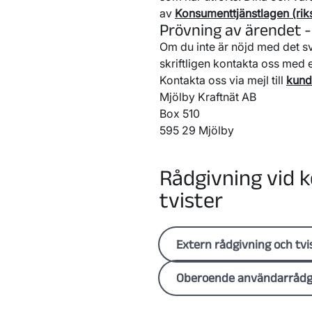
av
Konsumenttjänstlagen (rik
Prövning av ärendet -
Om du inte är nöjd med det s
skriftligen kontakta oss med e
Kontakta oss via mejl till
kund
Mjölby Kraftnät AB
Box 510
595 29 Mjölby
Rådgivning vid 
tvister
Extern rådgivning och tvi
Kommunal Konsume
Oberoende användarrådg
Tar tillvara på konsumente
Kommunal energi- 
rådgivning. Läs mer på d