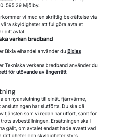
10, 595 29 Mjölby.
erkommer vi med en skriftlig bekräftelse via
 våra skyldigheter att fullgöra avtalet
 ditt avtal.
niska verken bredband
er Bixia elhandel använder du
Bixias
.
er Tekniska verkens bredband använder du
tt för utövande av ångerrätt
tning
a en nyanslutning till elnät, fjärrvärme,
att anslutningen har slutförts. Du ska då
av tjänsten som vi redan har utfört, samt för
trots avbeställningen. Ersättningen skall
ha gällt, om avtalet endast hade avsett vad
 rättigheter och skyldigheter styrs