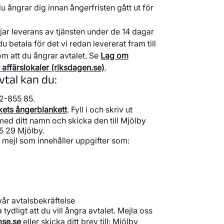
u ångrar dig innan ångerfristen gått ut för
jar leverans av tjänsten under de 14 dagar
u betala för det vi redan levererat fram till
 om att du ångrar avtalet. Se
Lag om
 affärslokaler (riksdagen.se)
.
vtal kan du:
42-855 85.
ets ångerblankett
. Fyll i och skriv ut
med ditt namn och skicka den till Mjölby
5 29 Mjölby.
er mejl som innehåller uppgifter som:
vår avtalsbekräftelse
 tydligt att du vill ångra avtalet. Mejla oss
se.se
eller skicka ditt brev till: Mjölby