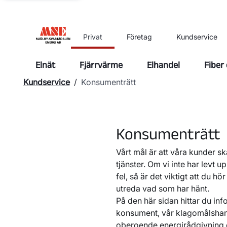
Privat
Företag
Kundservice
Elnät
Fjärrvärme
Elhandel
Fiber
Kundservice
/
Konsumenträtt
Konsumenträtt
Vårt mål är att våra kunder 
tjänster. Om vi inte har levt up
fel, så är det viktigt att du hör
utreda vad som har hänt.
På den här sidan hittar du in
konsument, vår klagomålshant
oberoende energirådgivning o