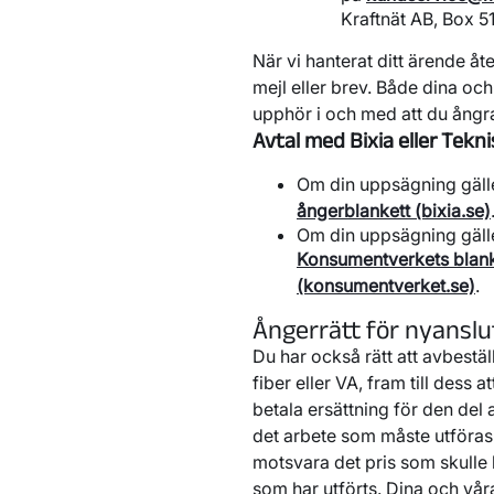
Kraftnät AB, Box 5
När vi hanterat ditt ärende åt
mejl eller brev. Både dina och
upphör i och med att du ångrar
Avtal med Bixia eller Tek
Om din uppsägning gäll
ångerblankett (bixia.se)
Om din uppsägning gäll
Konsumentverkets blanke
(konsumentverket.se)
.
Ångerrätt för nyanslu
Du har också rätt att avbeställ
fiber eller VA, fram till dess 
betala ersättning för den del 
det arbete som måste utföras 
motsvara det pris som skulle 
som har utförts. Dina och våra