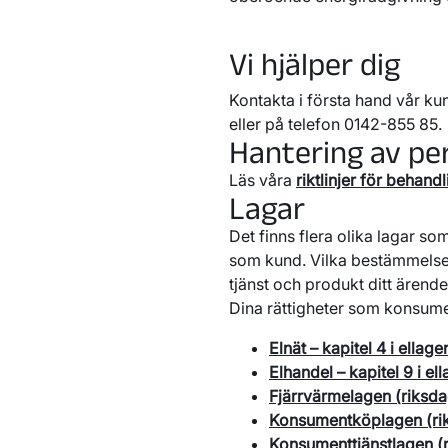
Vi hjälper dig
Kontakta i första hand vår ku
eller på telefon 0142-855 85.
Hantering av pe
Läs våra
riktlinjer för behan
Lagar
Det finns flera olika lagar so
som kund. Vilka bestämmelser 
tjänst och produkt ditt ärende 
Dina rättigheter som konsume
Elnät – kapitel 4 i ellag
Elhandel – kapitel 9 i el
Fjärrvärmelagen (riksda
Konsumentköplagen (ri
Konsumenttjänstlagen (