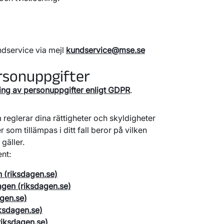
ndservice via mejl
kundservice@mse.se
rsonuppgifter
dling av personuppgifter enligt GDPR
.
m reglerar dina rättigheter och skyldigheter
som tillämpas i ditt fall beror på vilken
gäller.
nt:
en (riksdagen.se)
lagen (riksdagen.se)
gen.se)
ksdagen.se)
riksdagen.se)