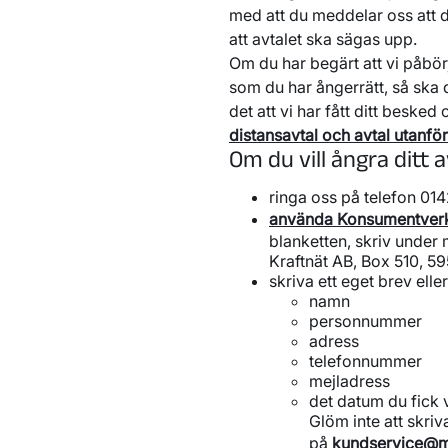
med att du meddelar oss att d
att avtalet ska sägas upp.
Om du har begärt att vi påbör
som du har ångerrätt, så ska d
det att vi har fått ditt besked
distansavtal och avtal utanför
Om du vill ångra ditt a
ringa oss på telefon 01
använda Konsumentverk
blanketten, skriv under 
Kraftnät AB, Box 510, 59
skriva ett eget brev ell
namn
personnummer
adress
telefonnummer
mejladress
det datum du fick 
Glöm inte att skriva
på
kundservice@m